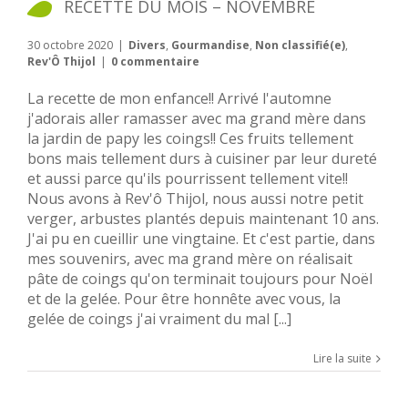
RECETTE DU MOIS – NOVEMBRE
30 octobre 2020
|
Divers
,
Gourmandise
,
Non classifié(e)
,
Rev'Ô Thijol
|
0 commentaire
La recette de mon enfance!! Arrivé l'automne
j'adorais aller ramasser avec ma grand mère dans
la jardin de papy les coings!! Ces fruits tellement
bons mais tellement durs à cuisiner par leur dureté
et aussi parce qu'ils pourrissent tellement vite!!
Nous avons à Rev'ô Thijol, nous aussi notre petit
verger, arbustes plantés depuis maintenant 10 ans.
J'ai pu en cueillir une vingtaine. Et c'est partie, dans
mes souvenirs, avec ma grand mère on réalisait
pâte de coings qu'on terminait toujours pour Noël
et de la gelée. Pour être honnête avec vous, la
gelée de coings j'ai vraiment du mal [...]
Lire la suite