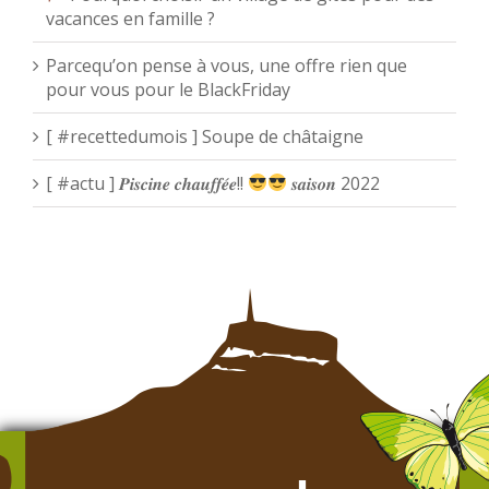
vacances en famille ?
Parcequ’on pense à vous, une offre rien que
pour vous pour le BlackFriday
[ #recettedumois ] Soupe de châtaigne
[ #actu ] 𝑷𝒊𝒔𝒄𝒊𝒏𝒆 𝒄𝒉𝒂𝒖𝒇𝒇𝒆́𝒆!!
𝒔𝒂𝒊𝒔𝒐𝒏 2022