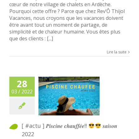
cœur de notre village de chalets en Ardèche.
Pourquoi cette offre ? Parce que chez Rev’Ô Thijol
Vacances, nous croyons que les vacances doivent
être avant tout un moment de partage, de
simplicité et de chaleur humaine. Vous êtes plus
que des clients : [...]
Lire la suite
28
03 / 2022
[ #actu ] 𝑷𝒊𝒔𝒄𝒊𝒏𝒆 𝒄𝒉𝒂𝒖𝒇𝒇𝒆́𝒆!!
𝒔𝒂𝒊𝒔𝒐𝒏
2022