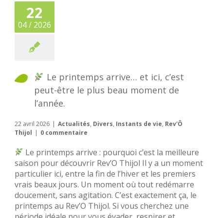
22
04 / 2026
Le printemps arrive… et ici, c’est
peut-être le plus beau moment de
l’année.
22 avril 2026
|
Actualités
,
Divers
,
Instants de vie
,
Rev'Ô
Thijol
|
0 commentaire
Le printemps arrive : pourquoi c’est la meilleure
saison pour découvrir Rev’O Thijol Il y a un moment
particulier ici, entre la fin de l’hiver et les premiers
vrais beaux jours. Un moment où tout redémarre
doucement, sans agitation. C’est exactement ça, le
printemps au Rev’O Thijol. Si vous cherchez une
période idéale pour vous évader, respirer et