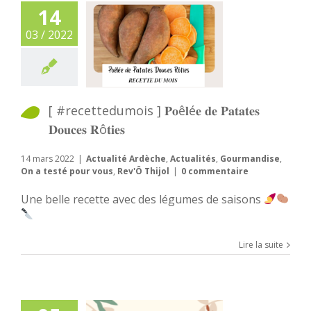
14
03 / 2022
[ #recettedumois ] 𝐏𝐨ê𝐥é𝐞 𝐝𝐞 𝐏𝐚𝐭𝐚𝐭𝐞𝐬
𝐃𝐨𝐮𝐜𝐞𝐬 𝐑ô𝐭𝐢𝐞𝐬
14 mars 2022
|
Actualité Ardèche
,
Actualités
,
Gourmandise
,
On a testé pour vous
,
Rev'Ô Thijol
|
0 commentaire
Une belle recette avec des légumes de saisons
Lire la suite