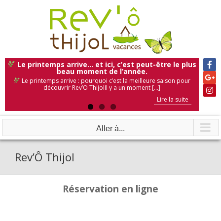
Skip
to
content
Le printemps arrive… et ici, c’est peut-être le plus
beau moment de l’année.
Le printemps arrive : pourquoi c’est la meilleure saison pour
découvrir Rev’O ThijolIl y a un moment [...]
Lire la suite
Lire la suite
Lire la suite
Aller à...
Rev’Ô Thijol
Réservation en ligne