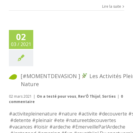
Lire la suite
02
03 / 2021
[#MOMENTDEVASION ]
Les Activités Ple
Nature
02 mars 2021
|
On a testé pour vous
,
Rev'Ô Thijol
,
Sorties
|
0
commentaire
#activitepleinenature #nature #activite #decouverte #
#detente #pleinair #ete #natureetdecouvertes
#vacances #loisir #ardeche #EmerveilleParlArdeche