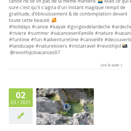
canoë ne se vit pas de la même manière.
Mais ce qui 
sure c'est qu'il s'agira d'un instant magique rempli de
gratitude, d’éblouissement & de contemplation devant
toute cette beauté.
#holidays #canoe #kayak #gorgesdelardeche #ardech
#riviere #summer #vacancesenfamille #nature #vacan
#funtime #fun #adventuretime #canoelife #decouvert
#landscape #naturelovers #instatravel #revothijol
@revothijolvacances07
Lire la suite
02
03 / 2021