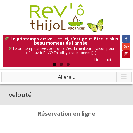
Skip
to
content
Le printemps arrive… et ici, c’est peut-être le plus
beau moment de l’année.
Le printemps arrive : pourquoi c’est la meilleure saison pour
découvrir Rev’O ThijolIl y a un moment [...]
Lire la suite
Lire la suite
Lire la suite
Aller à...
velouté
Réservation en ligne