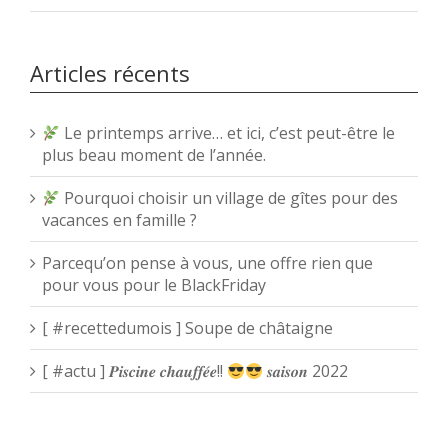
Articles récents
Le printemps arrive… et ici, c’est peut-être le
plus beau moment de l’année.
Pourquoi choisir un village de gîtes pour des
vacances en famille ?
Parcequ’on pense à vous, une offre rien que
pour vous pour le BlackFriday
[ #recettedumois ] Soupe de châtaigne
[ #actu ] 𝑷𝒊𝒔𝒄𝒊𝒏𝒆 𝒄𝒉𝒂𝒖𝒇𝒇𝒆́𝒆!!
𝒔𝒂𝒊𝒔𝒐𝒏 2022