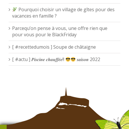
Pourquoi choisir un village de gîtes pour des
vacances en famille ?
Parcequ’on pense à vous, une offre rien que
pour vous pour le BlackFriday
[ #recettedumois ] Soupe de châtaigne
[ #actu ] 𝑷𝒊𝒔𝒄𝒊𝒏𝒆 𝒄𝒉𝒂𝒖𝒇𝒇𝒆́𝒆!!
𝒔𝒂𝒊𝒔𝒐𝒏 2022