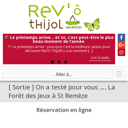
Skip
to
content
Le printemps arrive… et ici, c’est peut-être le plus
beau moment de l’année.
Le printemps arrive : pourquoi c’est la meilleure saison pour
découvrir Rev’O ThijolIl y a un moment [...]
Lire la suite
Lire la suite
Lire la suite
Aller à...
[ Sortie ] On a testé pour vous …. La
Forêt des Jeux à St Remèze
Réservation en ligne