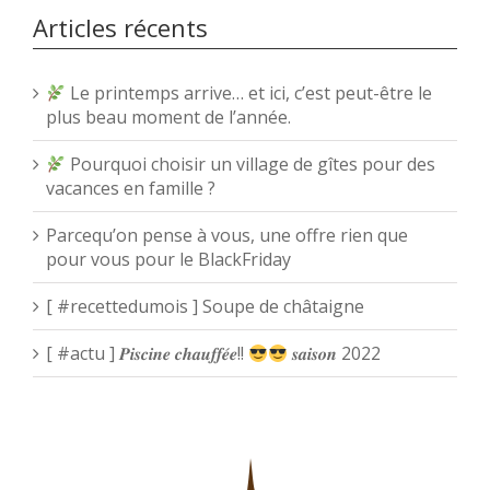
Articles récents
Le printemps arrive… et ici, c’est peut-être le
plus beau moment de l’année.
Pourquoi choisir un village de gîtes pour des
vacances en famille ?
Parcequ’on pense à vous, une offre rien que
pour vous pour le BlackFriday
[ #recettedumois ] Soupe de châtaigne
[ #actu ] 𝑷𝒊𝒔𝒄𝒊𝒏𝒆 𝒄𝒉𝒂𝒖𝒇𝒇𝒆́𝒆!!
𝒔𝒂𝒊𝒔𝒐𝒏 2022