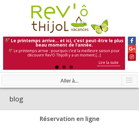
Skip
to
content
Le printemps arrive… et ici, c’est peut-être le plus
beau moment de l’année.
Le printemps arrive : pourquoi c’est la meilleure saison pour
découvrir Rev’O ThijolIl y a un moment [...]
Lire la suite
Lire la suite
Lire la suite
Aller à...
blog
Réservation en ligne