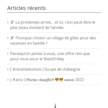
Articles récents
Le printemps arrive… et ici, c’est peut-être le
plus beau moment de l’année.
Pourquoi choisir un village de gîtes pour des
vacances en famille ?
Parcequ’on pense à vous, une offre rien que
pour vous pour le BlackFriday
[ #recettedumois ] Soupe de châtaigne
[ #actu ] 𝑷𝒊𝒔𝒄𝒊𝒏𝒆 𝒄𝒉𝒂𝒖𝒇𝒇𝒆́𝒆!!
𝒔𝒂𝒊𝒔𝒐𝒏 2022