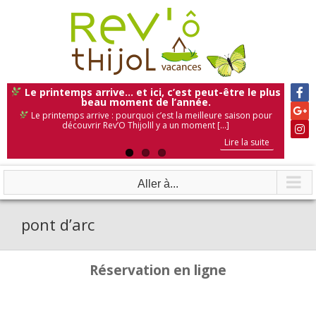
Skip
to
content
Le printemps arrive… et ici, c’est peut-être le plus
beau moment de l’année.
Le printemps arrive : pourquoi c’est la meilleure saison pour
découvrir Rev’O ThijolIl y a un moment [...]
Lire la suite
Lire la suite
Lire la suite
Aller à...
pont d’arc
Réservation en ligne