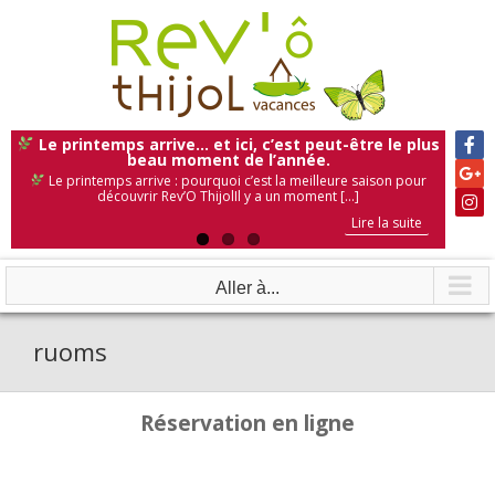
Skip
to
content
Le printemps arrive… et ici, c’est peut-être le plus
beau moment de l’année.
Le printemps arrive : pourquoi c’est la meilleure saison pour
découvrir Rev’O ThijolIl y a un moment [...]
Lire la suite
Lire la suite
Lire la suite
Aller à...
ruoms
Réservation en ligne