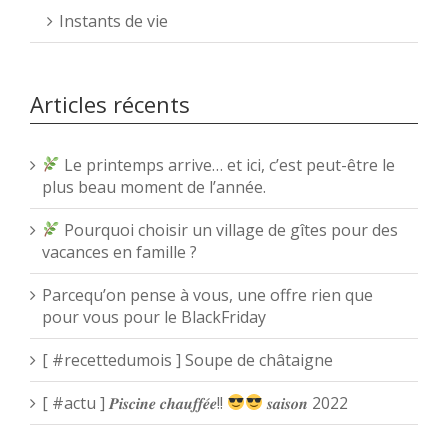
Instants de vie
Articles récents
Le printemps arrive… et ici, c’est peut-être le
plus beau moment de l’année.
Pourquoi choisir un village de gîtes pour des
vacances en famille ?
Parcequ’on pense à vous, une offre rien que
pour vous pour le BlackFriday
[ #recettedumois ] Soupe de châtaigne
[ #actu ] 𝑷𝒊𝒔𝒄𝒊𝒏𝒆 𝒄𝒉𝒂𝒖𝒇𝒇𝒆́𝒆!!
𝒔𝒂𝒊𝒔𝒐𝒏 2022