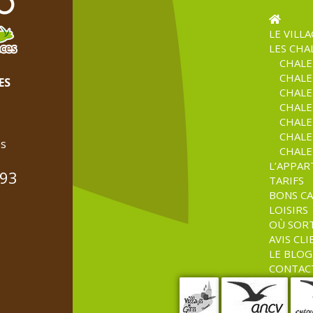
LE VILL
LES CHA
CHALE
CHALE
ES
CHALE
CHALE
CHALE
CHALE
es
CHALE
L’APPA
 93
TARIFS
BONS C
LOISIRS
OÙ SOR
AVIS CL
LE BLOG
CONTACT