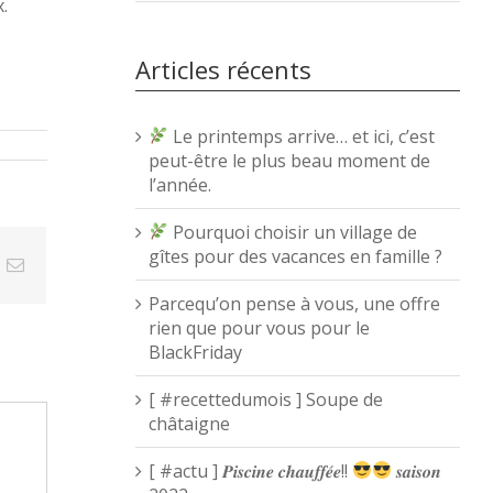
.
Articles récents
Le printemps arrive… et ici, c’est
peut-être le plus beau moment de
l’année.
Pourquoi choisir un village de
gîtes pour des vacances en famille ?
t
k
Email
Parcequ’on pense à vous, une offre
rien que pour vous pour le
BlackFriday
[ #recettedumois ] Soupe de
châtaigne
[ #actu ] 𝑷𝒊𝒔𝒄𝒊𝒏𝒆 𝒄𝒉𝒂𝒖𝒇𝒇𝒆́𝒆!!
𝒔𝒂𝒊𝒔𝒐𝒏