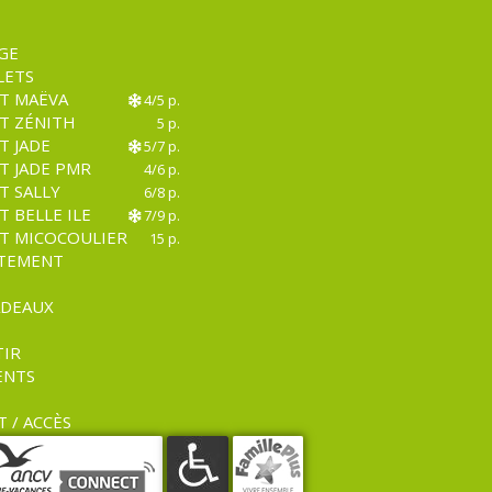
AGE
LETS
T MAËVA
4/5 p.
T ZÉNITH
5 p.
T JADE
5/7 p.
T JADE PMR
4/6 p.
T SALLY
6/8 p.
T BELLE ILE
7/9 p.
T MICOCOULIER
15 p.
RTEMENT
ADEAUX
TIR
IENTS
 / ACCÈS