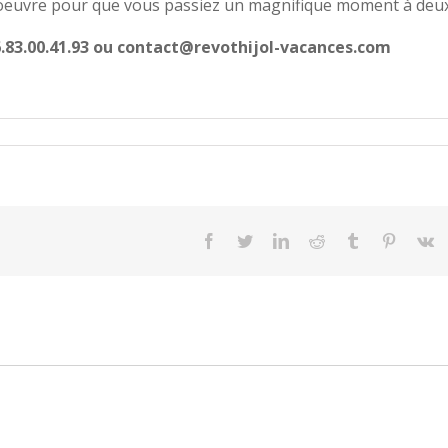
 oeuvre pour que vous passiez un magnifique moment à deux
.83.00.41.93 ou contact@revothijol-vacances.com
facebook
twitter
linkedin
reddit
tumblr
pinteres
v