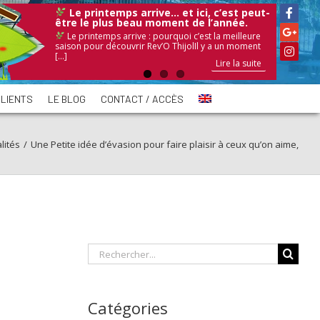
Le printemps arrive… et ici, c’est peut-
être le plus beau moment de l’année.
Le printemps arrive : pourquoi c’est la meilleure
saison pour découvrir Rev’O ThijolIl y a un moment
[...]
Lire la suite
Lire la suite
Lire la suite
CLIENTS
LE BLOG
CONTACT / ACCÈS
lités
/
Une Petite idée d’évasion pour faire plaisir à ceux qu’on aime,
Rechercher
Catégories