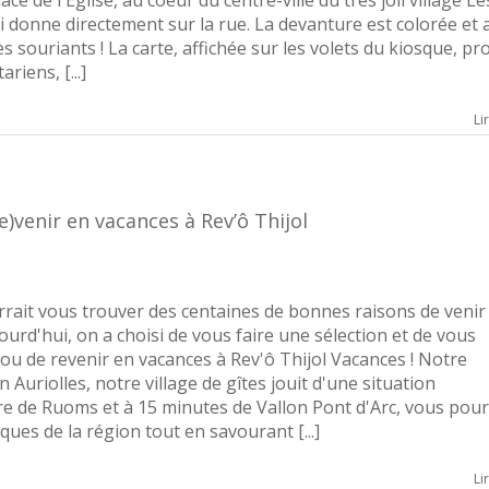
ui donne directement sur la rue. La devanture est colorée et a
ès souriants ! La carte, affichée sur les volets du kiosque, p
riens, [...]
Li
)venir en vacances à Rev’ô Thijol
urrait vous trouver des centaines de bonnes raisons de venir
ourd'hui, on a choisi de vous faire une sélection et de vous
 ou de revenir en vacances à Rev'ô Thijol Vacances ! Notre
 Auriolles, notre village de gîtes jouit d'une situation
re de Ruoms et à 15 minutes de Vallon Pont d'Arc, vous pou
iques de la région tout en savourant [...]
Li