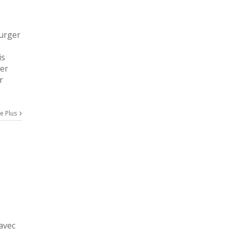
burger
is
ger
r
re Plus
 avec