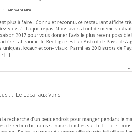
|
0 Commentaire
t plus à faire... Connu et reconnu, ce restaurant affiche trè
endez-vous à chaque repas. Nous avons tout de même souhai
saison 2017 pour vous donner l'avis le plus récent possible 
actère Labeaume, le Bec Figue est un Bistrot de Pays : il s'ag
s uniques, locaux et conviviaux. Parmi les 20 Bistrots de Pa
[...]
Li
ous …. Le Local aux Vans
 la recherche d'un petit endroit pour manger pendant le m
tes de recherche, nous sommes tombés sur Le Local et nou
ce de l'Eglise, au coeur du centre-ville du très joli village Le