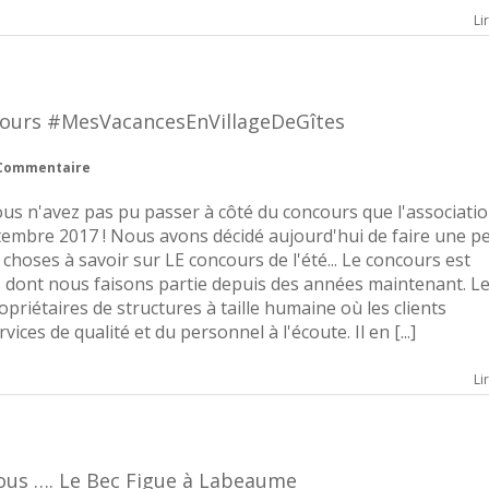
Li
oncours #MesVacancesEnVillageDeGîtes
 Commentaire
ous n'avez pas pu passer à côté du concours que l'associati
tembre 2017 ! Nous avons décidé aujourd'hui de faire une pe
choses à savoir sur LE concours de l'été... Le concours est
es dont nous faisons partie depuis des années maintenant. L
priétaires de structures à taille humaine où les clients
ces de qualité et du personnel à l'écoute. Il en [...]
Li
vous …. Le Bec Figue à Labeaume