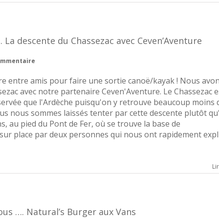
 …. La descente du Chassezac avec Ceven’Aventure
ommentaire
re entre amis pour faire une sortie canoë/kayak ! Nous avo
ssezac avec notre partenaire Ceven'Aventure. Le Chassezac e
servée que l'Ardèche puisqu'on y retrouve beaucoup moins 
nous nous sommes laissés tenter par cette descente plutôt q
ns, au pied du Pont de Fer, où se trouve la base de
 sur place par deux personnes qui nous ont rapidement exp
Li
ous …. Natural’s Burger aux Vans