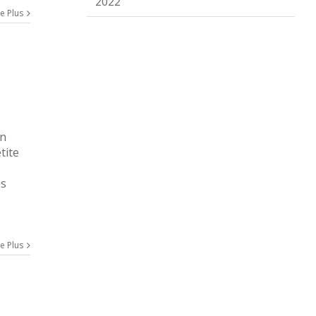
2022
re Plus
on
tite
es
re Plus