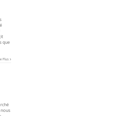
s
té
!
it
ys que
re Plus
arché
s nous
s