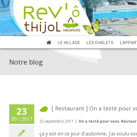
Skip
to
content
LE VILLAGE
LES CHALETS
L’APPAR
Notre blog
[ Restaurant ] On a testé pour v
23
09 / 2017
23 septembre 2017
|
On a testé pour vous
,
Restaur
ça y est en ce jour d'automne, j'ai voulu vo