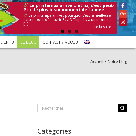
Le printemps arrive… et ici, c’est peut-
être le plus beau moment de l’année.
Le printemps arrive : pourquoi c’est la meilleure
saison pour découvrir Rev’O ThijolIl y a un moment
[...]
Lire la suite
Lire la suite
Lire la suite
CLIENTS
LE BLOG
CONTACT / ACCÈS
Accueil
/
Notre blog
Rechercher
Catégories