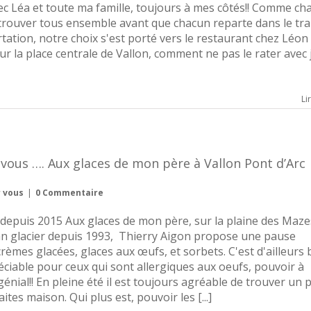
avec Léa et toute ma famille, toujours à mes côtés!! Comme c
trouver tous ensemble avant que chacun reparte dans le tra
ertation, notre choix s'est porté vers le restaurant chez Léon
sur la place centrale de Vallon, comment ne pas le rater avec 
Li
vous …. Aux glaces de mon père à Vallon Pont d’Arc
r vous
|
0 Commentaire
depuis 2015 Aux glaces de mon père, sur la plaine des Maze
isan glacier depuis 1993, Thierry Aigon propose une pause
mes glacées, glaces aux œufs, et sorbets. C'est d'ailleurs 
réciable pour ceux qui sont allergiques aux oeufs, pouvoir à
nial!! En pleine été il est toujours agréable de trouver un 
tes maison. Qui plus est, pouvoir les [...]