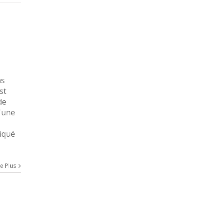
ns
st
de
u'une
liqué
re Plus