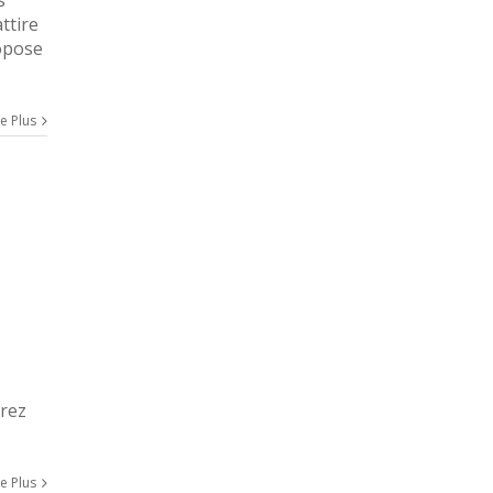
ttire
ropose
re Plus
rrez
re Plus