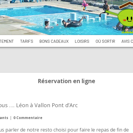
TEMENT
TARIFS
BONS CADEAUX
LOISIRS
OÙ SORTIR
AVIS 
Réservation en ligne
ous …. Léon à Vallon Pont d’Arc
ants
|
0 Commentaire
us parler de notre resto choisi pour faire le repas de fin de