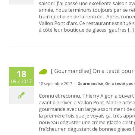
saison!! J'ai passé une excellente saison 
année, nous terminons toujours par se re
train quotidien de la rentrée... Après conc
Vallon Pont d'arc. Ce restaurant est situé 
à côté leur boutique de glaces, gaufres [...]
[ Gourmandise] On a testé pour 
18
09 / 2017
18 septembre 2017
|
Gourmandise
,
On a testé pou
Connu et reconnu, Thierry Aigon a ouvert 
avant d'arrivée à Vallon Pont. Maître art
gourmande avec un large assortiment de crè
la première fois que je voyais ça, très app
nouveau déguster une crème glacée c'est gé
fraîcheur en dégustant de bonnes glaces fai