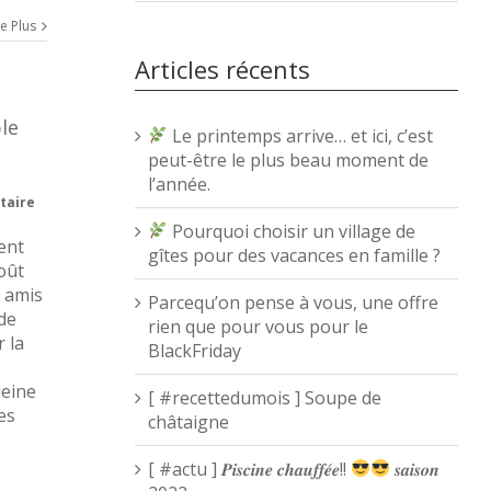
re Plus
Articles récents
le
Le printemps arrive… et ici, c’est
peut-être le plus beau moment de
l’année.
taire
Pourquoi choisir un village de
ent
gîtes pour des vacances en famille ?
oût
t amis
Parcequ’on pense à vous, une offre
de
rien que pour vous pour le
r la
BlackFriday
leine
[ #recettedumois ] Soupe de
es
châtaigne
[ #actu ] 𝑷𝒊𝒔𝒄𝒊𝒏𝒆 𝒄𝒉𝒂𝒖𝒇𝒇𝒆́𝒆!!
𝒔𝒂𝒊𝒔𝒐𝒏