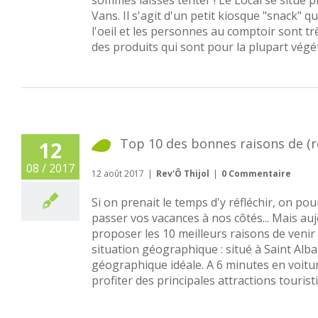
Vans. Il s'agit d'un petit kiosque "snack" q
l'oeil et les personnes au comptoir sont tr
des produits qui sont pour la plupart végéta
Top 10 des bonnes raisons de (re
12
08 / 2017
12 août 2017
|
Rev'Ô Thijol
|
0 Commentaire
Si on prenait le temps d'y réfléchir, on po
passer vos vacances à nos côtés... Mais auj
proposer les 10 meilleurs raisons de venir
situation géographique : situé à Saint Alban
géographique idéale. A 6 minutes en voitu
profiter des principales attractions tourist