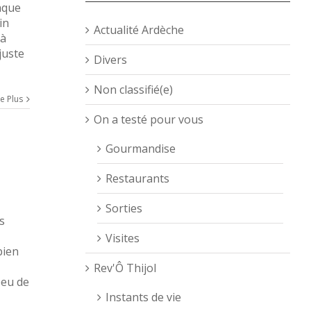
haque
in
Actualité Ardèche
 à
juste
Divers
Non classifié(e)
re Plus
On a testé pour vous
Gourmandise
Restaurants
Sorties
s
Visites
bien
Rev'Ô Thijol
peu de
Instants de vie